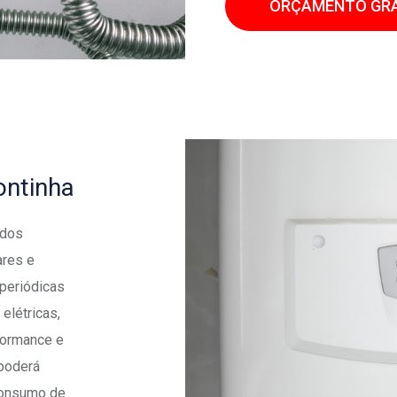
ORÇAMENTO GRÁ
ontinha
 dos
ares e
 periódicas
elétricas,
rformance e
 poderá
consumo de