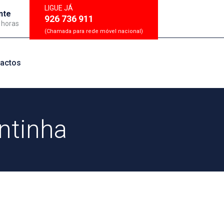
LIGUE JÁ
nte
926 736 911
 horas
(Chamada para rede móvel nacional)
actos
ntinha