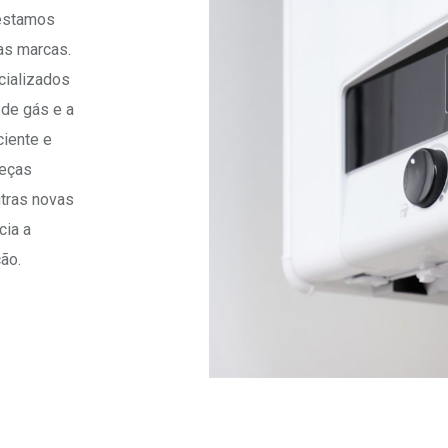
restamos
as marcas.
cializados
 de gás e a
ciente e
peças
utras novas
cia a
ção.