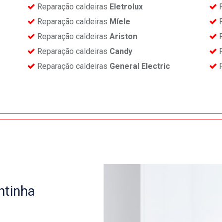
Reparação caldeiras
Eletrolux
R
Reparação caldeiras
Míele
R
Reparação caldeiras
Ariston
R
Reparação caldeiras
Candy
R
Reparação caldeiras
General Electric
R
ntinha