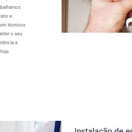
Trabalhamos
cano e
com técnicos
anter o seu
tência a
hoje
Instalação de 