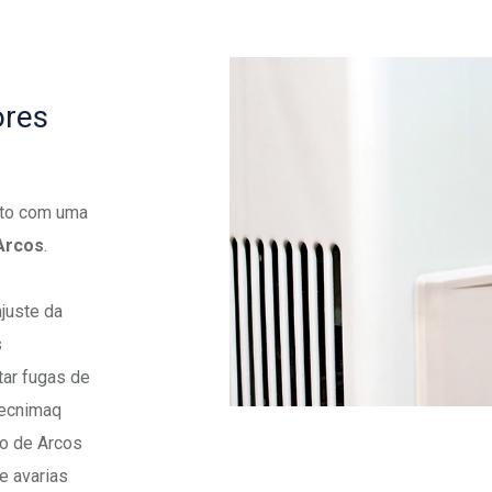
ores
nto com uma
Arcos
.
ajuste da
s
tar fugas de
Tecnimaq
o de Arcos
e avarias