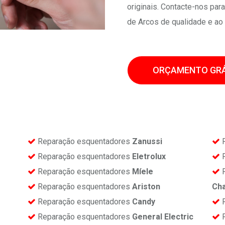
originais. Contacte-nos pa
de Arcos de qualidade e ao
ORÇAMENTO GRÁ
Reparação esquentadores
Zanussi
R
Reparação esquentadores
Eletrolux
R
Reparação esquentadores
Míele
R
Reparação esquentadores
Ariston
Ch
Reparação esquentadores
Candy
R
Reparação esquentadores
General Electric
R