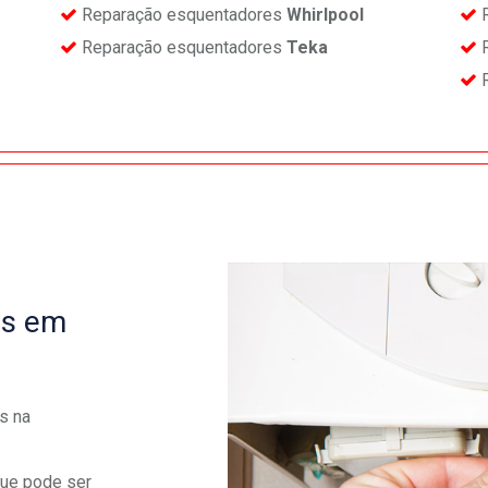
Reparação esquentadores
Whirlpool
R
Reparação esquentadores
Teka
R
R
es em
s na
que pode ser