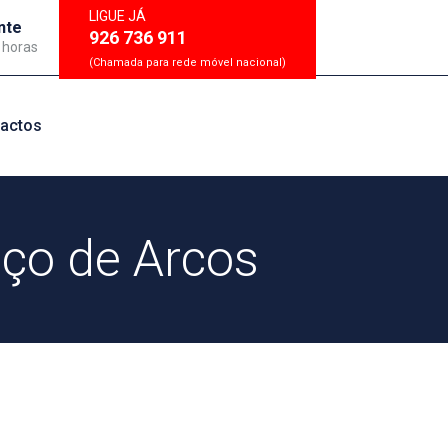
LIGUE JÁ
nte
926 736 911
 horas
(Chamada para rede móvel nacional)
actos
ço de Arcos