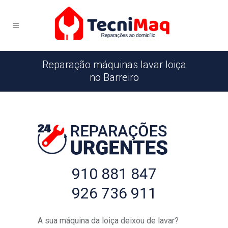
Reparação máquinas lavar loiça
no Barreiro
910 881 847
926 736 911
A sua máquina da loiça deixou de lavar?